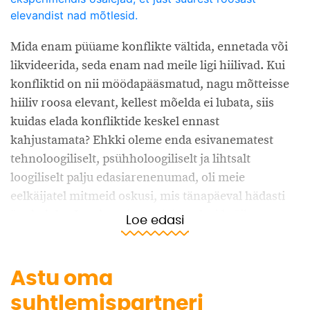
elevandist nad mõtlesid.
Mida enam püüame konflikte vältida, ennetada või
likvideerida, seda enam nad meile ligi hiilivad. Kui
konfliktid on nii möödapääsmatud, nagu mõtteisse
hiiliv roosa elevant, kellest mõelda ei lubata, siis
kuidas elada konfliktide keskel ennast
kahjustamata? Ehkki oleme enda esivanematest
tehnoloogiliselt, psühholoogiliselt ja lihtsalt
loogiliselt palju edasiarenenumad, oli meie
eelkäijatel mitmeid oskusi, mis tänapäeval hädasti
ära kuluks. Loodusrahvastel, kes elasid väikestes
Loe edasi
külakogukondades, oli mõeldamatu elada
lahendamata konfliktide keskel. Passiivne tüli kahe
naabrimehe vahel võis viia kogukonna hävimiseni.
Astu oma
Seetõttu olid neil välja töötatud efektiivsed meetodid
suhtlemispartneri
igasuguste erimeelsuste lahendamiseks.