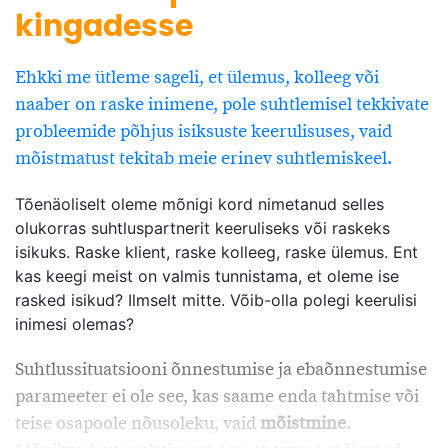
kingadesse
Kui loodusrahvaste hulgas oli kahe liikme vahel
erimeelsusi, siis kutsus kogukonna vanem
Ehkki me ütleme sageli, et ülemus, kolleeg või
vaenutsejad enda juurde ning enne ei mindud laiali,
naaber on raske inimene, pole suhtlemisel tekkivate
kui oli kokku lepitud kahju hüvitamises ning
probleemide põhjus isiksuste keerulisuses, vaid
omavahel ära lepitud. Samuti kutsuti säärastesse
mõistmatust tekitab meie erinev suhtlemiskeel.
rahutegemise ringidesse kõik osapooled, kes kuidagi
Tõenäoliselt oleme mõnigi kord nimetanud selles
võisid konfliktiga seotud olla.
olukorras suhtluspartnerit keeruliseks või raskeks
Meie erinevus oma eelkäijatest on ehk peamiselt selles,
isikuks. Raske klient, raske kolleeg, raske ülemus. Ent
et tahame konflikte lahendada võimalikult salaja ja
kas keegi meist on valmis tunnistama, et oleme ise
võimalikult vähese kaasatuse printsiibil. Varguse
rasked isikud? Ilmselt mitte. Võib-olla polegi keerulisi
ohvriks langenu ei pruugi kuude kaupa teada midagi
inimesi olemas?
uurimise käigust. Koolis korda rikkunud poisi
Suhtlussituatsiooni õnnestumise ja ebaõnnestumise
käitumisest tahab klassijuhataja vanematega omaette
parameeter ei ole see, kas saame enda tahtmise või
rääkida ning kollektiivis pingeid tekitav kolleeg
kutsutakse ülemuse juurde vaibale neljasilma
teise osapoole nõusoleku, vaid
mõistmine
.
vestlusele. Filosoof Thomas Hobbes kirjeldas inimeste