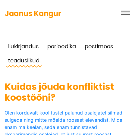
Jaanus Kangur
ilukirjandus
perioodika
postimees
teaduslikud
Kuidas jõuda konfliktist
koostööni?
Olen korduvalt koolitustel palunud osalejatel silmad
sulgeda ning mitte mõelda roosast elevandist. Mida
enam ma keelan, seda enam tunnistavad
eksperimendis osalejad, et just suurest roosast