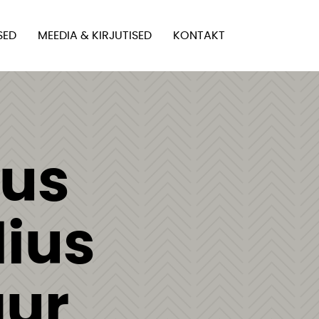
SED
MEEDIA & KIRJUTISED
KONTAKT
us
lius
ur