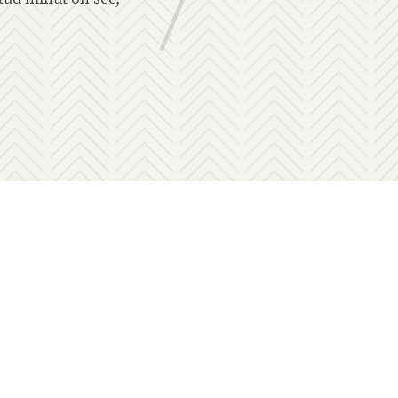
enev, inspireeriv ja stressivaba.
Heidi Vilu
Eesti Loodusmuuseumi dir