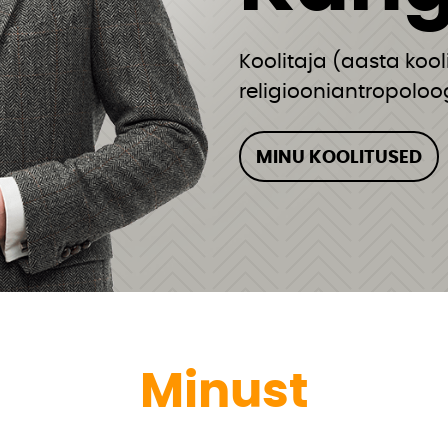
Koolitaja (aasta kool
religiooniantropoloo
MINU KOOLITUSED
Minust