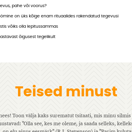
evus, pahe või voorus?
ömine on üks kõige enam rituaalides rakendatud tegevusi
stis võiks olla lepitussammas
astavast õigusest tegelikult
Teised minust
 surematut tsitaati, mis minu silmis teda kõige
Ku
es me oleme, ja saada selleks, kelleks oleme
te
k" (R.L.Stevenson) ja "Parim kulutatud minut on see,
im