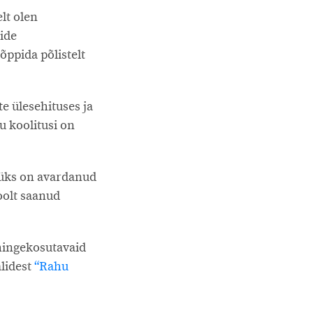
lt olen
ide
õppida põlistelt
e ülesehituses ja
u koolitusi on
aüks on avardanud
oolt saanud
hingekosutavaid
alidest
“Rahu