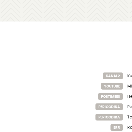
Ku
KANAL2
Mi
YOUTUBE
He
POSTIMEES
Pe
PERIOODIKA
Ta
PERIOODIKA
Ra
ERR