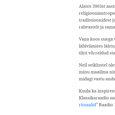
Alates 2003st aas
religiooniantropo
traditsioonidest j
rahvastelt ja sama
Vana koos uuega v
läbiviimises läht
tihti võrreldud s
Neil seiklustel o
minu maailma ning
midagi vastu anda
Kuula ka inspiree
Klassikaraadio sa
rituaalid”
Raadio 7