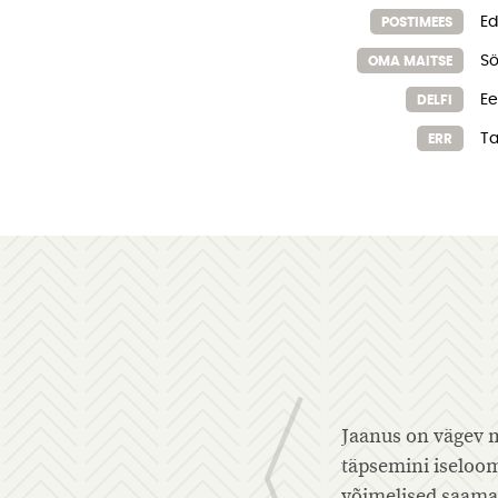
Ed
POSTIMEES
Sö
OMA MAITSE
Ee
DELFI
Ta
ERR
Jaanus on vägev mees! Toon välja kaks
täpsemini iseloomustavad: "Olla see, k
võimelised saama, on elu ainus eesmär