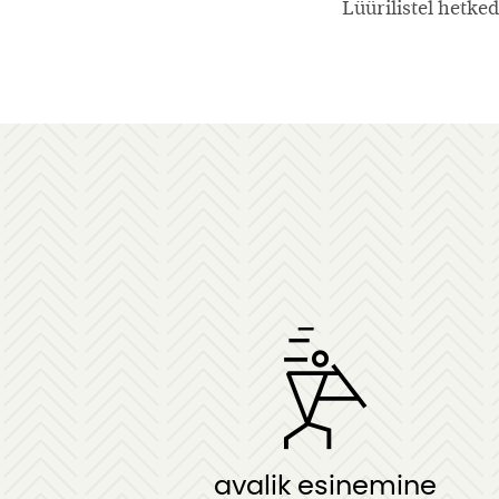
Lüürilistel hetke
avalik esinemine