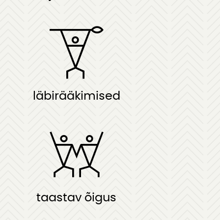
läbirääkimised
taastav õigus