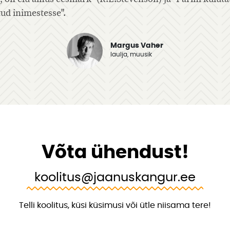
Ve
Margus Vaher
laulja, muusik
Võta ühendust!
koolitus@jaanuskangur.ee
Telli koolitus, küsi küsimusi või ütle niisama tere!