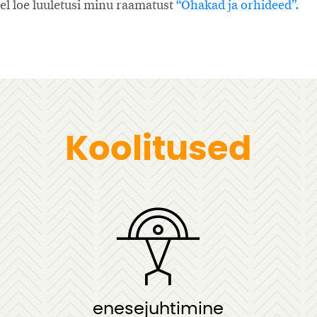
del loe luuletusi minu raamatust
“Ohakad ja orhideed”.
Koolitused
enesejuhtimine