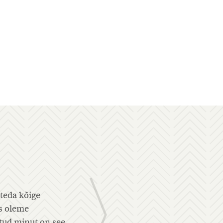
i Sul on huvi oma meeskond argirutiinist välja saada, sa
admisi ja tõsta töötajate motivatsiooni, siis tasub teha te
epärane võime panna ennast kuulama ja viia oma sõnum 