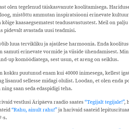
tast olen tegelenud täiskasvanute koolitamisega. Hariduse
loog, mistõttu ammutan inspiratsiooni erinevate kultuur
a kõige kaasaegsematest teadusavastustest. Meil on palju 
s pidevalt avastada uusi teadmisi.
õib luua tervikliku ja ajaülese harmoonia. Enda koolitust
un samuti erinevate vormide ja viiside ühendamisest. Min
tand-up komöödiatega, sest usun, et areng on seiklus.
len kokku puutunud enam kui 40000 inimesega, kellest ig
 lisanud sellesse midagi olulist. Loodan, et olen enda p
 ning saan seda edaspidigi teha.
rivaid vestlusi Äripäeva raadio saates
“Tegijalt tegijale!”
, 
ateid
“Rahu, ainult rahu!”
ja harivaid saateid lepitusritua
-s.