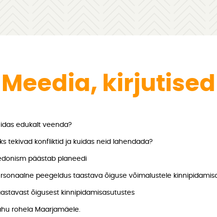
Meedia, kirjutised
idas edukalt veenda?
ks tekivad konfliktid ja kuidas neid lahendada?
donism päästab planeedi
rsonaalne peegeldus taastava õiguse võimalustele kinnipidamis
astavast õigusest kinnipidamisasutustes
hu rohela Maarjamäele.