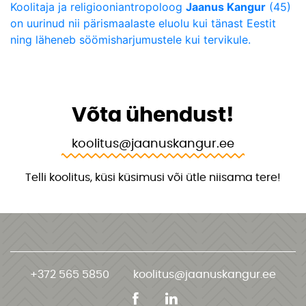
Koolitaja ja religiooniantropoloog
Jaanus Kangur
(45)
on uurinud nii pärismaalaste eluolu kui tänast Eestit
ning läheneb söömisharjumustele kui tervikule.
Võta ühendust!
koolitus@jaanuskangur.ee
Telli koolitus, küsi küsimusi või ütle niisama tere!
+372 565 5850
koolitus@jaanuskangur.ee