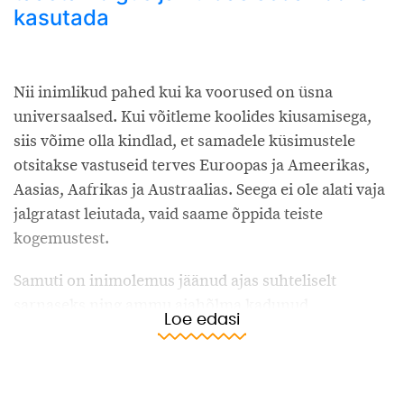
kasutada
Nii inimlikud pahed kui ka voorused on üsna
universaalsed. Kui võitleme koolides kiusamisega,
siis võime olla kindlad, et samadele küsimustele
otsitakse vastuseid terves Euroopas ja Ameerikas,
Aasias, Aafrikas ja Austraalias. Seega ei ole alati vaja
jalgratast leiutada, vaid saame õppida teiste
kogemustest.
Samuti on inimolemus jäänud ajas suhteliselt
sarnaseks ning ammu ajahõlma kadunud
Loe edasi
tõekspidamised ja praktikad võivad mõjuda vägagi
tänapäevaselt.
Eestlastena võime nimetada end põlisrahvaks oma