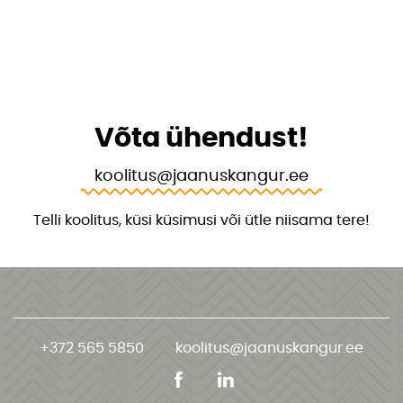
Võta ühendust!
koolitus@jaanuskangur.ee
Telli koolitus, küsi küsimusi või ütle niisama tere!
+372 565 5850
koolitus@jaanuskangur.ee